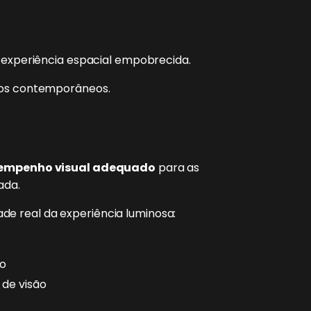
e experiência espacial empobrecida.
icos contemporâneos.
esempenho visual adequado
para as
ada.
de real da experiência luminosa:
ho
 de visão