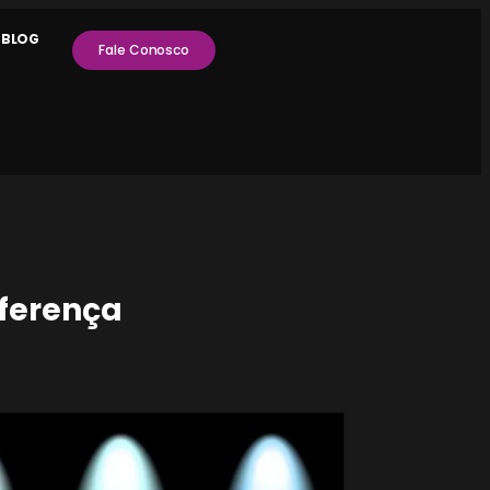
S
BLOG
Fale Conosco
iferença