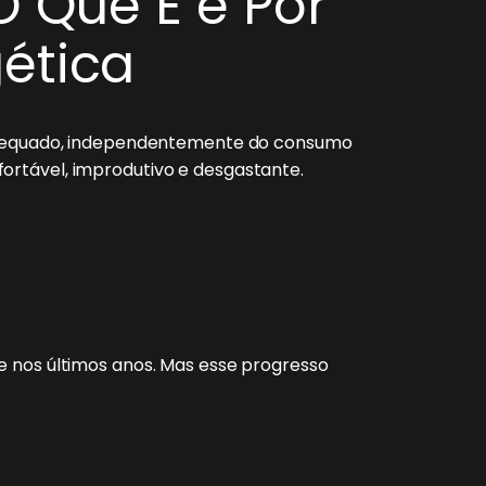
O Que É e Por
gética
l adequado, independentemente do consumo
ortável, improdutivo e desgastante.
e nos últimos anos. Mas esse progresso