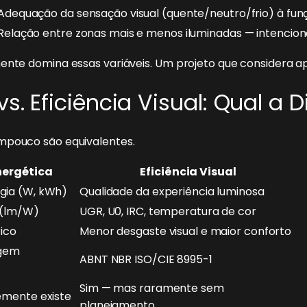
Adequação da sensação visual (quente/neutro/frio) à fu
Relação entre zonas mais e menos iluminadas — intencion
ente domina essas variáveis. Um projeto que considera ap
vs. Eficiência Visual: Qual a 
mpouco são equivalentes.
nergética
Eficiência Visual
gia (W, kWh)
Qualidade da experiência luminosa
 (lm/W)
UGR, U0, IRC, temperatura de cor
ico
Menor desgaste visual e maior conforto
agem
ABNT NBR ISO/CIE 8995-1
Sim — mas raramente sem
emente existe
planejamento