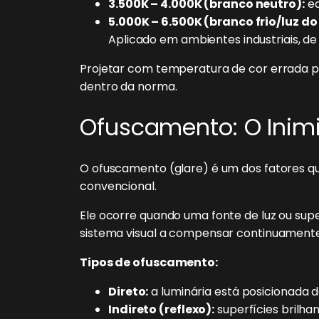
3.500K – 4.000K (branco neutro):
eq
5.000K – 6.500K (branco frio/luz do 
Aplicado em ambientes industriais, de
Projetar com temperatura de cor errada pa
dentro da norma.
Ofuscamento: O Inimig
O ofuscamento (glare) é um dos fatores q
convencional.
Ele ocorre quando uma fonte de luz ou supe
sistema visual a compensar continuamente
Tipos de ofuscamento:
Direto:
a luminária está posicionada d
Indireto (reflexo):
superfícies brilha