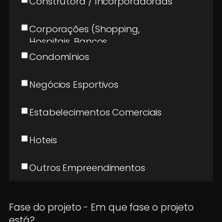
Construtora / Incorporadoraas
Corporações (Shopping,
Hospitais, Bancos,
Universidades, outros.)
Condomínios
Negócios Esportivos
Estabelecimentos Comerciais
Hoteis
Outros Empreendimentos
Fase do projeto - Em que fase o projeto
está?