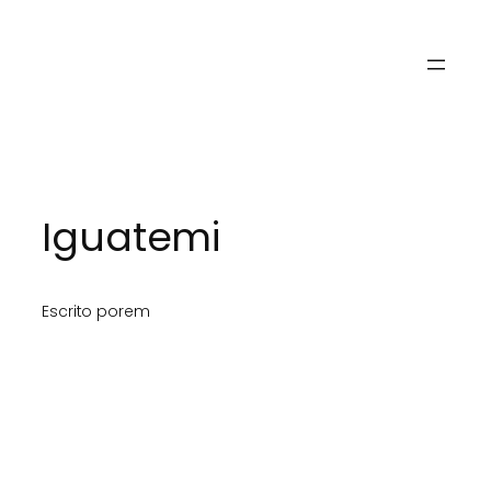
Lumideas
Iguatemi
Escrito por
em